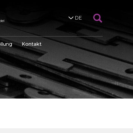
DE
del
llung
Kontakt
n