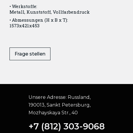
Werkstoffe:
Metall, Kunststoff, Vollfarbendruck
Abmessungen (H x B x T):
1573x421x453
Frage stellen
Unsere Adresse:
Russland,
190013, Sankt Petersburg,
Mozhayskaya Str., 40
+7 (812) 303-9068