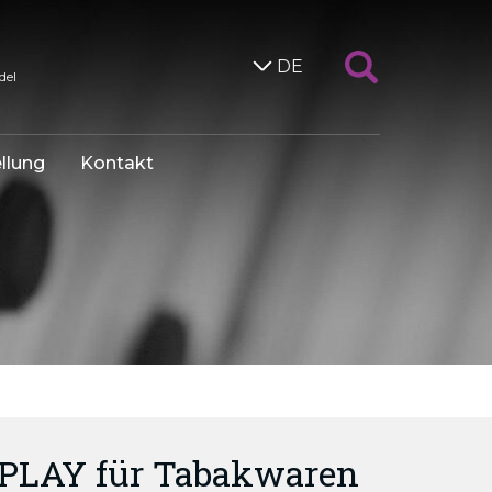
DE
del
llung
Kontakt
PLAY für Tabakwaren