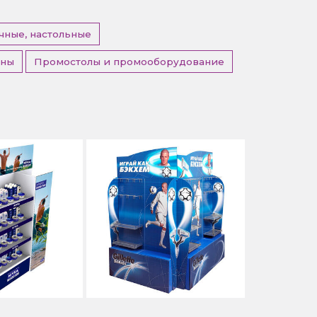
чные, настольные
оны
Промостолы и промооборудование