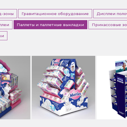
д-зоны
Гравитационное оборудование
Дисплеи поло
плеи
Паллеты и паллетные выкладки
Прикассовые з
ки