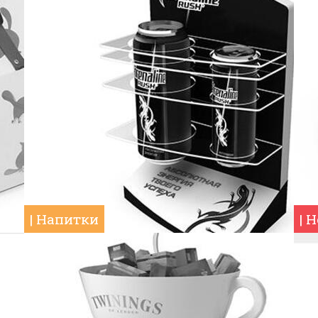
| Напитки
| 