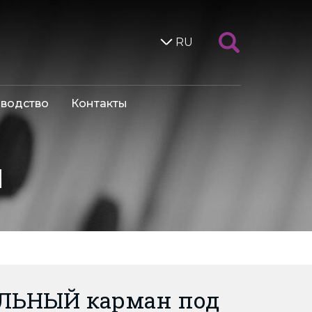
RU
водство
Контакты
я
ЛЬНЫЙ карман под