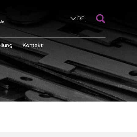
DE
del
llung
Kontakt
n