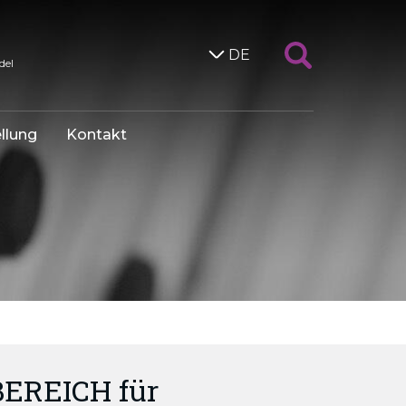
DE
del
llung
Kontakt
REICH für